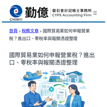
跳
至
主
要
首頁
»
稅務文章
»
國際貿易業如何申報營業
內
稅？進出口、零稅率與報關憑證整理
容
國際貿易業如何申報營業稅？進出
口、零稅率與報關憑證整理