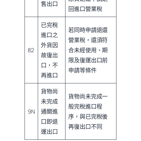
售出口
回進口營業稅
已完稅
若同時申請退還
進口之
營業稅，還須符
外貨因
82
合未經使用、期
故復出
限及復運出口前
口，不
申請等條件
再進口
貨物尚
貨物尚未完成一
未完成
般完稅進口程
9N
通關進
序，與已完稅後
口即退
再復出口不同
運出口