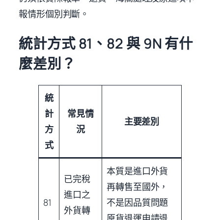
報情形個別判斷。
統計方式 81、82 與 9N 有什
麼差別？
統
計
常見情
主要差別
方
況
式
本質是進口外貨
已完稅
再轉售至國外，
進口之
81
不是因品質問題
外貨轉
原貨退運申請退