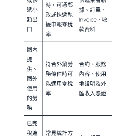
時，可憑郵
遞小
據、訂單、
政或快遞執
額出
Invoice、收
據申報零稅
口
款資料
率
國內
提
符合外銷勞
合約、服務
供、
務條件時可
內容、使用
國外
能適用零稅
地證明及外
使用
率
匯收入憑證
的勞
務
已完
稅進
常見統計方