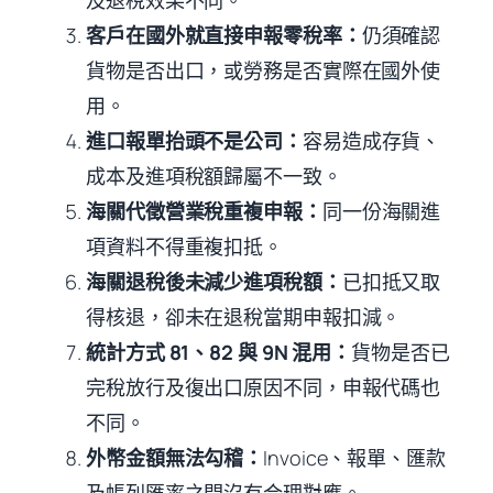
客戶在國外就直接申報零稅率：
仍須確認
貨物是否出口，或勞務是否實際在國外使
用。
進口報單抬頭不是公司：
容易造成存貨、
成本及進項稅額歸屬不一致。
海關代徵營業稅重複申報：
同一份海關進
項資料不得重複扣抵。
海關退稅後未減少進項稅額：
已扣抵又取
得核退，卻未在退稅當期申報扣減。
統計方式 81、82 與 9N 混用：
貨物是否已
完稅放行及復出口原因不同，申報代碼也
不同。
外幣金額無法勾稽：
Invoice、報單、匯款
及帳列匯率之間沒有合理對應。