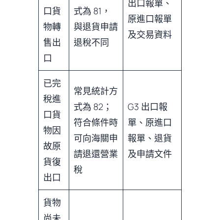
出口報單、
口貨
式為 81，
原進口報單
物轉
與退貨申請
及交易資料
售出
退稅不同
口
已完
常見統計方
稅進
式為 82；
G3 出口報
口貨
符合條件時
單、原進口
物因
可向海關申
報單、退貨
故原
請退還營業
及申請文件
貨復
稅
出口
貨物
尚未